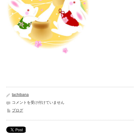
tachibana
寒
コメントを受け付けていません
さ
ブログ
が
身
に
し
み