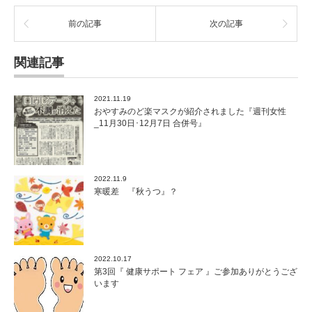
ま
す
前の記事
次の記事
は
関連記事
2021.11.19
おやすみのど楽マスクが紹介されました『週刊女性
_11月30日･12月7日 合併号』
2022.11.9
寒暖差 『秋うつ』？
2022.10.17
第3回『 健康サポート フェア 』ご参加ありがとうござ
います